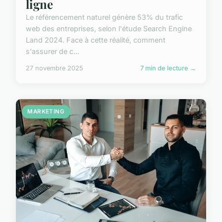
ligne
Le référencement naturel génère 53% du trafic
web des entreprises, selon l'étude Search Engine
Land 2024. Face à cette réalité, comment
s'assurer de c...
27 novembre 2025
7 min de lecture →
MARKETING