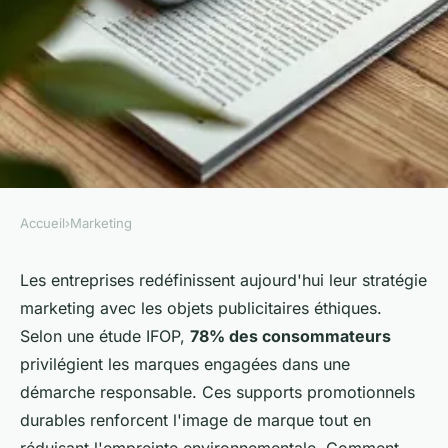
Accueil
›
Marketing
MARKETING
Les objets publicitaires
Les entreprises redéfinissent aujourd'hui leur stratégie
marketing avec les objets publicitaires éthiques.
éthiques : un choix engagé et
Selon une étude IFOP,
78% des consommateurs
efficace.
privilégient les marques engagées dans une
démarche responsable. Ces supports promotionnels
Rémy
•
27/03/2026 07:07
•
7 min de lecture
durables renforcent l'image de marque tout en