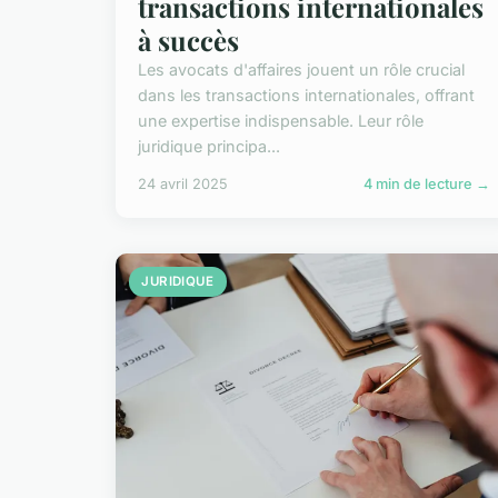
transactions internationales
à succès
Les avocats d'affaires jouent un rôle crucial
dans les transactions internationales, offrant
une expertise indispensable. Leur rôle
juridique principa...
24 avril 2025
4 min de lecture →
JURIDIQUE