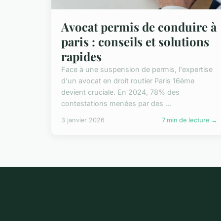
Avocat permis de conduire à
paris : conseils et solutions
rapides
Face à une suspension de permis, l'expertise
d'un avocat en droit routier Paris 16ème
devient cruciale. En 2024, 78% des
contestations menées par des ...
3 janvier 2026
7 min de lecture →