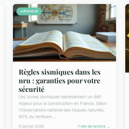
JURIDIQUE
Règles sismiques dans les
nru : garanties pour votre
sécurité
Les zones sismiques représentent un défi
majeur pour la construction en France. Selon
l'Observatoire national des risques naturels,
60% du territoire ...
6 janvier 2026
7 min de lecture →