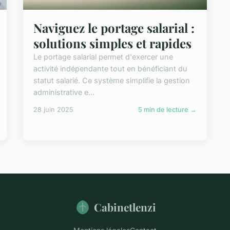
Naviguez le portage salarial :
solutions simples et rapides
Le portage salarial permet d'exercer une
activité indépendante tout en bénéficiant du
statut salarié. Ce système simplifie la gestion
administrative e...
28 juin 2025
5 min de lecture →
Cabinetlenzi