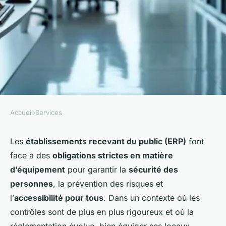
Accueil
›
Services
SERVICES
Bien gérer l'équipement des
Les
établissements recevant du public (ERP)
font
face à des
obligations strictes en matière
erp : assurer sécurité,
d’équipement
pour garantir la
sécurité des
conformité et accessibilité
personnes
, la prévention des risques et
l’
accessibilité pour tous
. Dans un contexte où les
Apolline
•
5 janvier 2026
•
6 min de lecture
contrôles sont de plus en plus rigoureux et où la