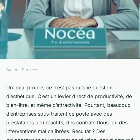
Accueil
›
Services
SERVICES
Top 5 raisons de choisir Nocéa
Un local propre, ce n’est pas qu’une question
d’esthétique. C’est un levier direct de productivité, de
propreté pour vos services en
bien-être, et même d’attractivité. Pourtant, beaucoup
2026
d’entreprises sous-traitent ce poste avec des
prestataires peu réactifs, des contrats flous, ou des
Nicet
•
12/03/2026 11:22
•
10 min de lecture
interventions mal calibrées. Résultat ? Des