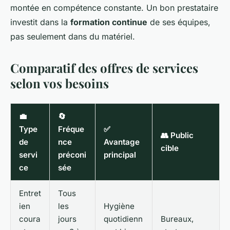
montée en compétence constante. Un bon prestataire
investit dans la
formation continue
de ses équipes,
pas seulement dans du matériel.
Comparatif des offres de services
selon vos besoins
💼
🔄
Type
Fréque
✅
👥 Public
de
nce
Avantage
cible
servi
préconi
principal
ce
sée
Entret
Tous
ien
les
Hygiène
coura
jours
quotidienn
Bureaux,