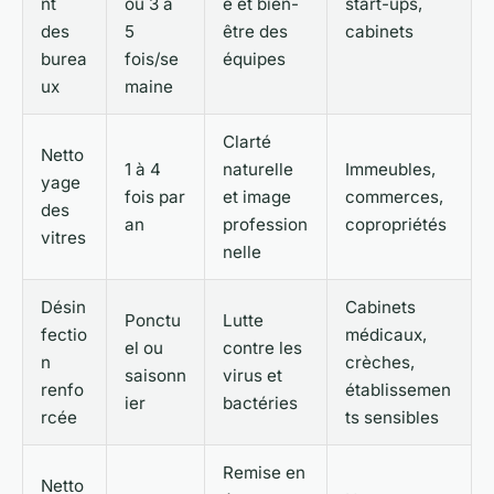
nt
ou 3 à
e et bien-
start-ups,
des
5
être des
cabinets
burea
fois/se
équipes
ux
maine
Clarté
Netto
1 à 4
naturelle
Immeubles,
yage
fois par
et image
commerces,
des
an
profession
copropriétés
vitres
nelle
Désin
Cabinets
Ponctu
Lutte
fectio
médicaux,
el ou
contre les
n
crèches,
saisonn
virus et
renfo
établissemen
ier
bactéries
rcée
ts sensibles
Remise en
Netto