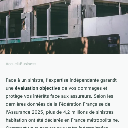
Accueil
›
Business
BUSINESS
Maîtriser l'expertise dommage
Face à un sinistre, l'expertise indépendante garantit
une
évaluation objective
de vos dommages et
aux biens : conseils clés
protège vos intérêts face aux assureurs. Selon les
dernières données de la Fédération Française de
Apolline
•
6 décembre 2025
•
7 min de lecture
l'Assurance 2025, plus de 4,2 millions de sinistres
habitation ont été déclarés en France métropolitaine.