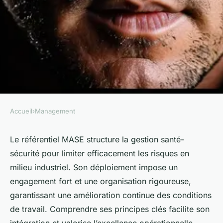
Accueil
›
Management
MANAGEMENT
Maîtrisez le référentiel mase
Le référentiel MASE structure la gestion santé-
sécurité pour limiter efficacement les risques en
pour votre excellence en
milieu industriel. Son déploiement impose un
sécurité
engagement fort et une organisation rigoureuse,
garantissant une amélioration continue des conditions
Apolline
•
28 juin 2025
•
3 min de lecture
de travail. Comprendre ses principes clés facilite son